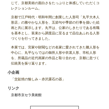
じて、京都美術の面白さをたっぷりと体感していただくコ
レクションルーム。
京都で江⼾時代・明和年間に創業した⼈形司「丸平⼤⽊⼈
形店」の雅やかな⼈形を、五節句や季節の⾏事を描いた絵
画と共に展⽰します。丸平は、公家のしきたりである有職
を基本とし、装束から調度品に⾄るまで品位あふれる⼈形
づくりを⾏ってきました。
本展では、宮家や財閥などの名家に愛されてきた雛⼈形を
中⼼に、丸平ならではの御所⼈形や⾐裳⼈形、市松⼈形
を、所蔵品の近代画家の作品と取り合わせ、京都に息づく
伝統美を振り返ります。
小企画
「交趾焼の愉しみ－赤沢露石の器」
リンク
京都市京セラ美術館