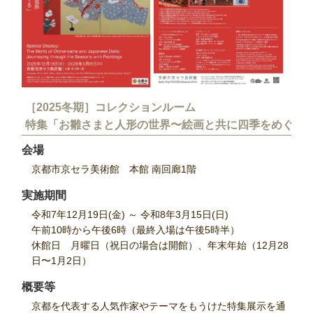
［2025冬期］コレクションルーム
特集「お雛さまと⼈形の世界〜絵画と共に四季をめぐる
会場
京都市京セラ美術館 本館 南回廊1階
実施期間
令和7年12月19日(金) ～ 令和8年3月15日(日)
午前10時から午後6時（最終入場は午後5時半）
休館日 月曜日（祝日の場合は開館）、年末年始（12月28
日〜1月2日）
概要等
京都を代表する人気作家やテーマをもうけた特集展示を通