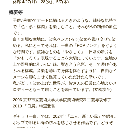
休廊 4/27(月)、28(火)、5/7(木)
概要等
子供が初めてアートに触れるときのような、純粋な気持ち
で「色・形・構図」を楽しむこと。それが私の制作の原点
です。
白く無垢な生地に、染色ペンと(ろう)染めを織り交ぜて染
める。私にとってそれは、一曲の「POPソング」をぐよう
な時間です。複雑なものを「やさしく」、日常の断片を
「おもしろく」表現することを大切にしています。生地の
上で即興的に引かれた線、響き合う色彩、そして遊び心あ
ふれる構成。音楽を聴いて身体を揺らすように、自由なイ
メージを膨らませて鑑賞していただけたら幸いです。
私が楽しく染め上げた世界が、皆さんの日常に心地よいメ
ロディーとなって届くことを願っています。(立松功至)
2006 京都市立芸術大学大学院美術研究科工芸専攻修了
2019 「日展」特選受賞
ギャラリー白川では、2024年「二人、新しい風」で紹介。
ポップで明るい春の訪れを感じさせる作品です。どうぞ、