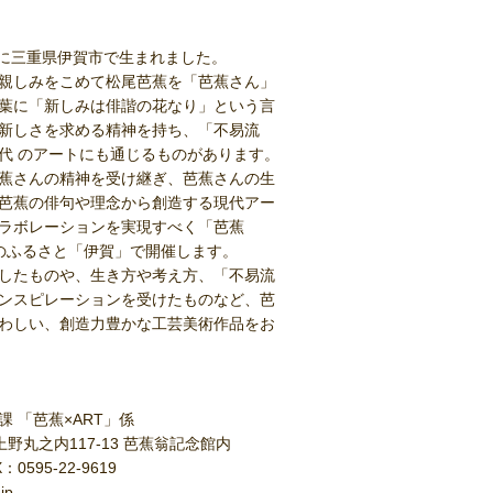
年に三重県伊賀市で生まれました。
親しみをこめて松尾芭蕉を「芭蕉さん」
葉に「新しみは俳諧の花なり」という言
新しさを求める精神を持ち、「不易流
代 のアートにも通じるものがあります。
蕉さんの精神を受け継ぎ、芭蕉さんの生
松尾芭蕉の俳句や理念から創造する現代アー
ラボレーションを実現すべく「芭蕉
蕉のふるさと「伊賀」で開催します。
したものや、生き方や考え方、「不易流
ンスピレーションを受けたものなど、芭
ふさわしい、創造力豊かな工芸美術作品をお
 「芭蕉×ART」係
市上野丸之内117-13 芭蕉翁記念館内
：0595-22-9619
jp