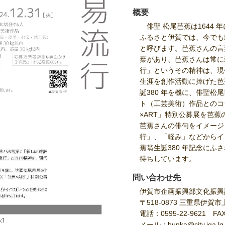
概要
俳聖 松尾芭蕉は1644 
ふるさと伊賀では、今でも
と呼びます。芭蕉さんの言
葉があり、芭蕉さんは常に
行」というその精神は、現
生涯を創作活動に捧げた芭
誕380 年を機に、俳聖
ト（工芸美術）作品とのコ
×ART」特別公募展を芭
芭蕉さんの俳句をイメージ
行」、「軽み」などからイ
蕉翁生誕380 年記念に
待ちしています。
問い合わせ先
伊賀市企画振興部文化振興課
〒518-0873 三重県伊賀
電話：0595-22-9621 FAX
メール：bunka@city.iga.lg.