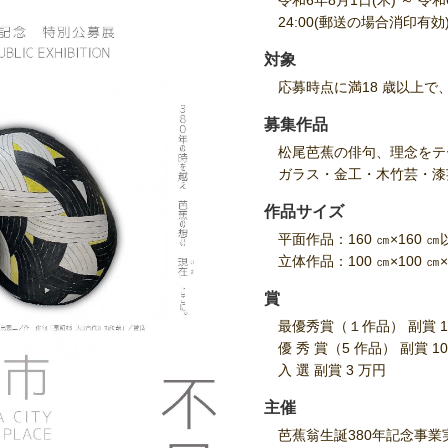
令和6年8月1日(木) ～ 令和
24:00(郵送の場合消印有効
対象
応募時点に満18 歳以上
募集作品
松尾芭蕉の俳句、理念をテ
ガラス・金工・木竹芸・漆
作品サイズ
平面作品：160 ㎝×160 
立体作品：100 ㎝×100 ㎝
賞
最優秀賞（１作品） 副賞 1
優 秀 賞（5 作品） 副賞 1
入 選 副賞 3 万円
主催
芭蕉翁生誕380年記念事業