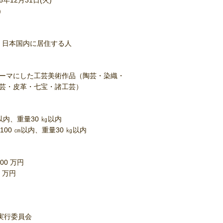
6年12月31日(火)
)
で、日本国内に居住する人
ーマにした工芸美術作品（陶芸・染織・
芸・皮革・七宝・諸工芸）
㎝以内、重量30 ㎏以内
×100 ㎝以内、重量30 ㎏以内
00 万円
0 万円
実行委員会