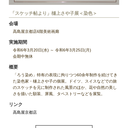
「スケッチ帖より」
樋上さや子展＜染色＞
会場
高島屋京都店6階美術画廊
実施期間
令和6年3月20日(水) ～ 令和6年3月25日(月)
会期中無休
概要
「ろう染め」特有の表現に拘りつつ60余年制作を続けてき
た染色家・樋上さや子の個展。ドイツ、スイスなどでの旅
のスケッチを元に制作された風景のほか、花や自然の美し
さを描いた額装、屏風、タペストリーなどを展覧。
リンク
高島屋京都店