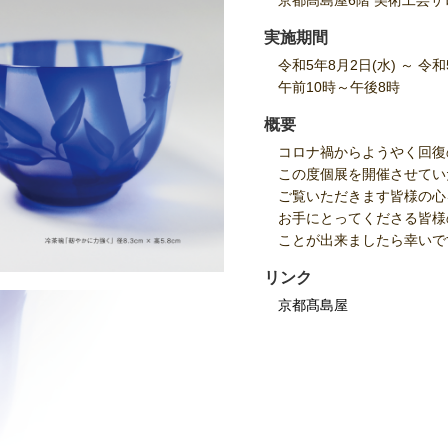
京都髙島屋6階 美術工芸サ
実施期間
令和5年8月2日(水) ～ 令和
午前10時～午後8時
概要
コロナ禍からようやく回復
この度個展を開催させてい
ご覧いただきます皆様の心
お手にとってくださる皆様
ことが出来ましたら幸いで
リンク
京都髙島屋