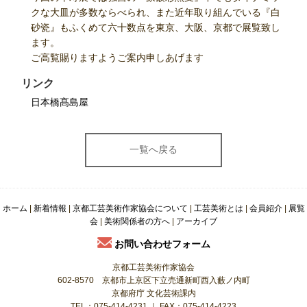
クな大皿が多数ならべられ、また近年取り組んでいる『白
砂瓷』もふくめて六十数点を東京、大阪、京都で展覧致し
ます。
ご高覧賜りますようご案内申しあげます
リンク
日本橋髙島屋
ホーム
|
新着情報
|
京都工芸美術作家協会について
|
工芸美術とは
|
会員紹介
|
展覧
会
|
美術関係者の方へ
|
アーカイブ
お問い合わせフォーム
京都工芸美術作家協会
602-8570 京都市上京区下立売通新町西入藪ノ内町
京都府庁 文化芸術課内
TEL：075-414-4231 ｜ FAX：075-414-4223