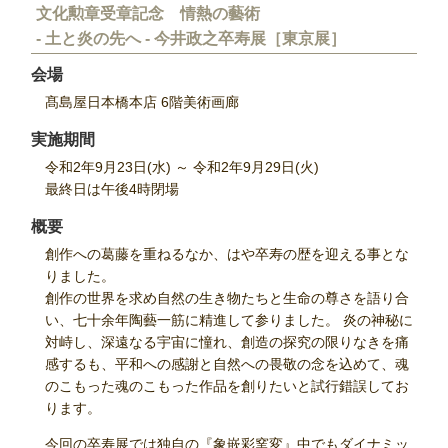
文化勲章受章記念 情熱の藝術
- 土と炎の先へ - 今井政之卒寿展
［東京展］
会場
髙島屋日本橋本店 6階美術画廊
実施期間
令和2年9月23日(水) ～ 令和2年9月29日(火)
最終日は午後4時閉場
概要
創作への葛藤を重ねるなか、はや卒寿の歴を迎える事とな
りました。
創作の世界を求め自然の生き物たちと生命の尊さを語り合
い、七十余年陶藝一筋に精進して参りました。 炎の神秘に
対峙し、深遠なる宇宙に憧れ、創造の探究の限りなきを痛
感するも、平和への感謝と自然への畏敬の念を込めて、魂
のこもった魂のこもった作品を創りたいと試行錯誤してお
ります。
今回の卒寿展では独自の『象嵌彩窯変』中でもダイナミッ