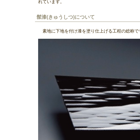
れています。
髹漆(きゅうしつ)について
素地に下地を付け漆を塗り仕上げる工程の総称で