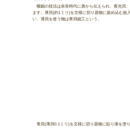
螺鈿の技法は奈良時代に唐から伝えられ、夜光貝、
ます。厚貝(約1ミリ)を文様に切り器物に嵌め込む
い、薄貝を使う物は青貝細工という。
青貝(薄貝0.1ミリ)を文様に切り器物に貼り漆を