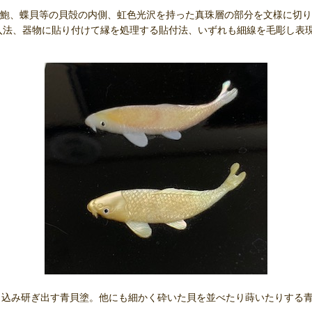
鮑、蝶貝等の貝殻の内側、虹色光沢を持った真珠層の部分を文様に切り
嵌入法、器物に貼り付けて縁を処理する貼付法、いずれも細線を毛彫し表
塗り込み研ぎ出す青貝塗。他にも細かく砕いた貝を並べたり蒔いたりする