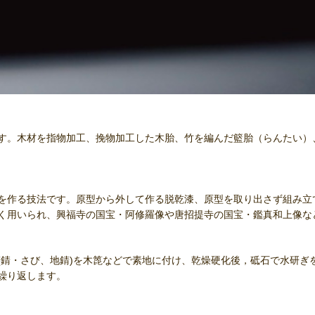
す。木材を指物加工、挽物加工した木胎、竹を編んだ籃胎（らんたい）
を作る技法です。原型から外して作る脱乾漆、原型を取り出さず組み立
く用いられ、興福寺の国宝・阿修羅像や唐招提寺の国宝・鑑真和上像な
錆・さび、地錆)を木箆などで素地に付け、乾燥硬化後，砥石で水研ぎ
繰り返します。