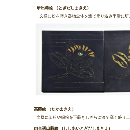
研出蒔絵 （とぎだしまきえ）
文様に粉を蒔き器物全体を漆で塗り込み平滑に研
高蒔絵 （たかまきえ）
文様に炭粉や錫粉を下蒔きしさらに漆で高く盛り上
肉合研出蒔絵 （ししあいとぎだしまきえ）