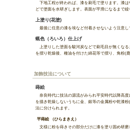
下地工程が終われば、漆を刷毛で塗ります。漆は
どで塗面を水研ぎします。表面が平滑になるまで繰
上塗り(花塗)
最後に任意の漆を埃など付着させないよう注意して
蝋色（ろいろ）仕上げ
上塗りした塗面を駿河炭などで刷毛目が無くなるま
を摺り乾燥後、種油を付けた綿花等で摺り、角粉(
加飾技法について
蒔絵
奈良時代に技法の源流がみられ平安時代以降高度
を描き乾燥しないうちに金、銀等の金属粉や乾漆粉
法に分けられます。
平蒔絵 （ひらまきえ）
文様に粉を蒔きその部分だけに漆を塗り固め研磨