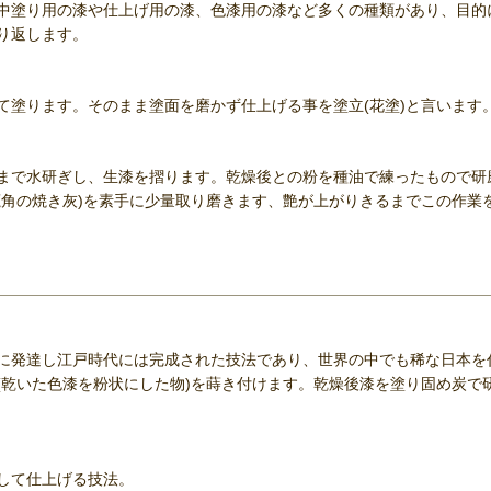
中塗り用の漆や仕上げ用の漆、色漆用の漆など多くの種類があり、目的
り返します。
塗ります。そのまま塗面を磨かず仕上げる事を塗立(花塗)と言います
で水研ぎし、生漆を摺ります。乾燥後との粉を種油で練ったもので研磨
鹿角の焼き灰)を素手に少量取り磨きます、艶が上がりきるまでこの作業
に発達し江戸時代には完成された技法であり、世界の中でも稀な日本を
(乾いた色漆を粉状にした物)を蒔き付けます。乾燥後漆を塗り固め炭で
して仕上げる技法。