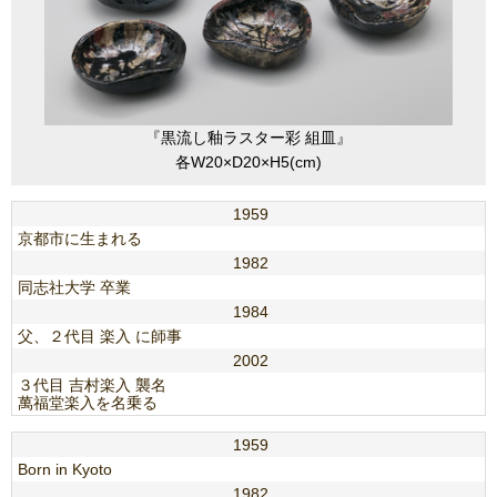
『黒流し釉ラスター彩 組皿』
各W20×D20×H5(cm)
1959
京都市に生まれる
1982
同志社大学 卒業
1984
父、２代目 楽入 に師事
2002
３代目 吉村楽入 襲名
萬福堂楽入を名乗る
1959
Born in Kyoto
1982