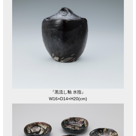
『黒流し釉 水指』
W16×D14×H20(cm)