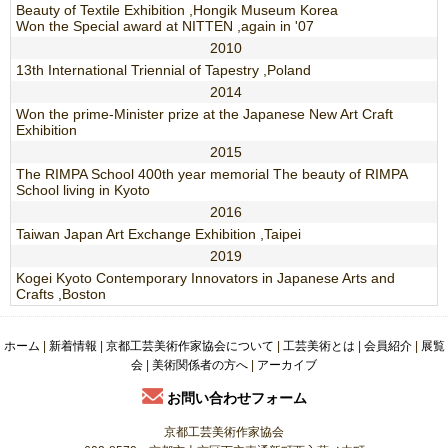
Beauty of Textile Exhibition ,Hongik Museum Korea
Won the Special award at NITTEN ,again in '07
2010
13
th
International Triennial of Tapestry ,Poland
2014
Won the prime-Minister prize at the Japanese New Art Craft
Exhibition
2015
The RIMPA School 400
th
year memorial The beauty of RIMPA
School living in Kyoto
2016
Taiwan Japan Art Exchange Exhibition ,Taipei
2019
Kogei Kyoto Contemporary Innovators in Japanese Arts and
Crafts ,Boston
ホーム
|
新着情報
|
京都工芸美術作家協会について
|
工芸美術とは
|
会員紹介
|
展覧
会
|
美術関係者の方へ
|
アーカイブ
お問い合わせフォーム
京都工芸美術作家協会