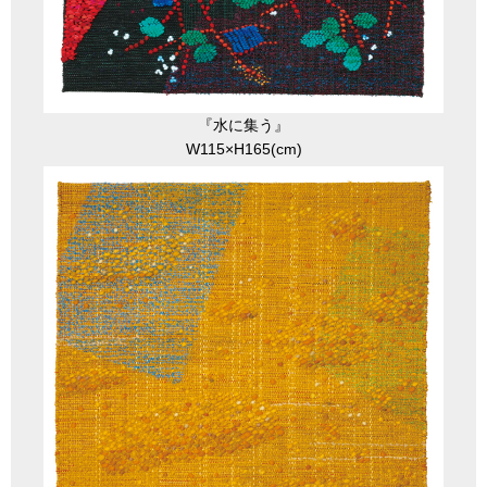
『水に集う』
W115×H165(cm)