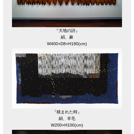
『大地の詩』
絹、麻
W400×D8×H180(cm)
『積まれた時』
絹、羊毛
W200×H100(cm)