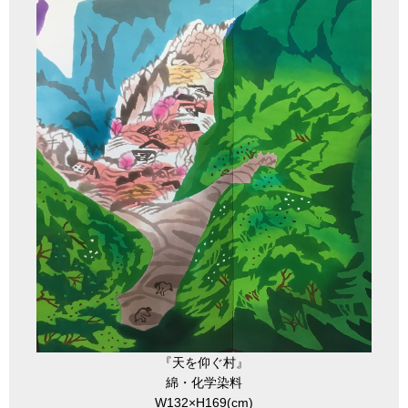
『天を仰ぐ村』
綿・化学染料
W132×H169(cm)