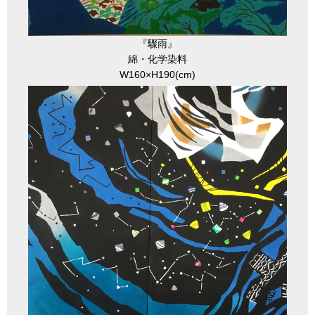
『驟雨』
綿・化学染料
W160×H190(cm)