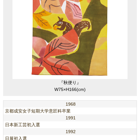
『秋便り』
W75×H166(cm)
1968
京都成安女子短期大学意匠科卒業
1991
日本新工芸初入選
1992
日展初入選