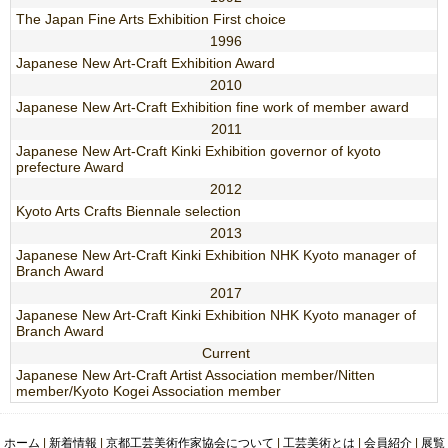
The Japan Fine Arts Exhibition First choice
1996
Japanese New Art-Craft Exhibition Award
2010
Japanese New Art-Craft Exhibition fine work of member award
2011
Japanese New Art-Craft Kinki Exhibition governor of kyoto
prefecture Award
2012
Kyoto Arts Crafts Biennale selection
2013
Japanese New Art-Craft Kinki Exhibition NHK Kyoto manager of
Branch Award
2017
Japanese New Art-Craft Kinki Exhibition NHK Kyoto manager of
Branch Award
Current
Japanese New Art-Craft Artist Association member/Nitten
member/Kyoto Kogei Association member
ホーム
|
新着情報
|
京都工芸美術作家協会について
|
工芸美術とは
|
会員紹介
|
展覧