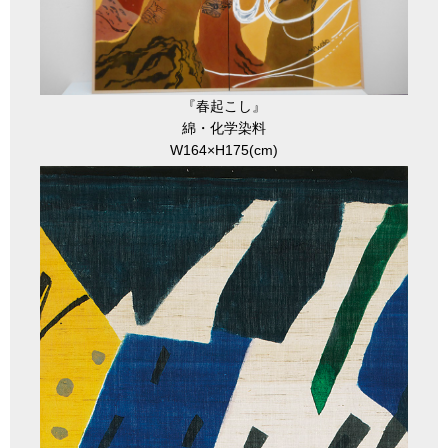
『春起こし』
綿・化学染料
W164×H175(cm)