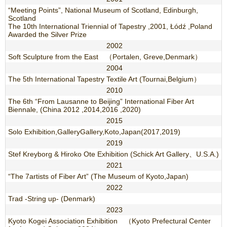
“Meeting Points”, National Museum of Scotland, Edinburgh,
Scotland
The 10th International Triennial of Tapestry ,2001, Łódź ,Poland
Awarded the Silver Prize
2002
Soft Sculpture from the East （Portalen, Greve,Denmark）
2004
The 5th International Tapestry Textile Art (Tournai,Belgium）
2010
The 6th “From Lausanne to Beijing” International Fiber Art
Biennale, (China 2012 ,2014,2016 ,2020)
2015
Solo Exhibition,GalleryGallery,Koto,Japan(2017,2019)
2019
Stef Kreyborg & Hiroko Ote Exhibition (Schick Art Gallery、U.S.A.)
2021
“The 7artists of Fiber Art” (The Museum of Kyoto,Japan)
2022
Trad -String up- (Denmark)
2023
Kyoto Kogei Association Exhibition （Kyoto Prefectural Center