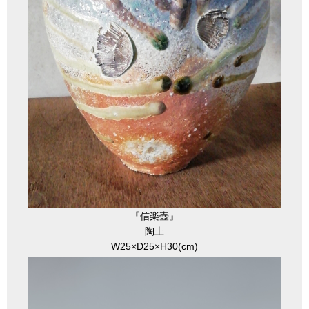
『信楽壺』
陶土
W25×D25×H30(cm)