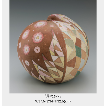
『芽吹きへ』
W37.5×D34×H32.5(cm)