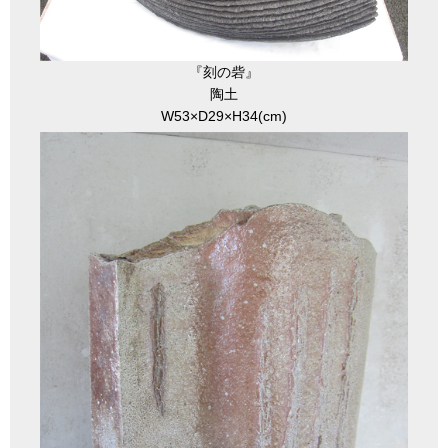
『刻の砦』
陶土
W53×D29×H34(cm)