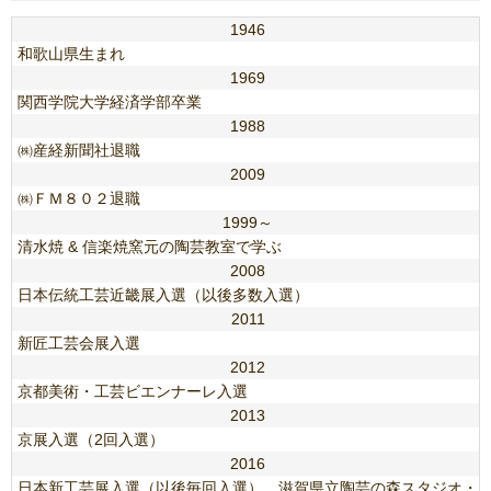
1946
和歌山県生まれ
1969
関西学院大学経済学部卒業
1988
㈱産経新聞社退職
2009
㈱ＦＭ８０２退職
1999～
清水焼 & 信楽焼窯元の陶芸教室で学ぶ
2008
日本伝統工芸近畿展入選（以後多数入選）
2011
新匠工芸会展入選
2012
京都美術・工芸ビエンナーレ入選
2013
京展入選（2回入選）
2016
日本新工芸展入選（以後毎回入選）、滋賀県立陶芸の森スタジオ・