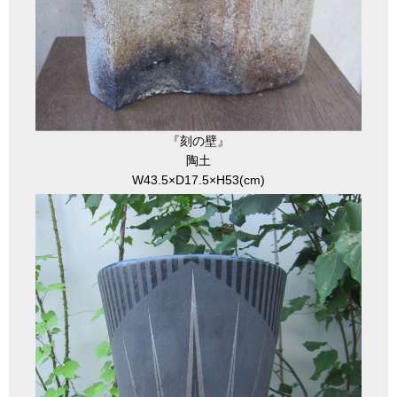
『刻の壁』
陶土
W43.5×D17.5×H53(cm)