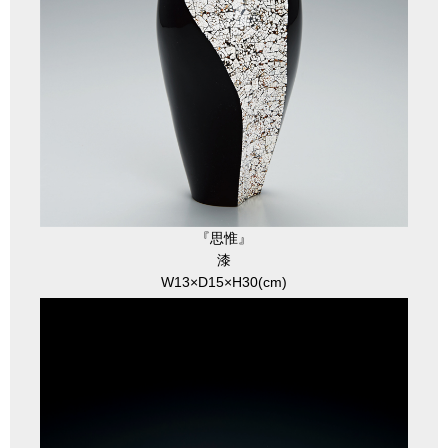
『思惟』
漆
W13×D15×H30(cm)