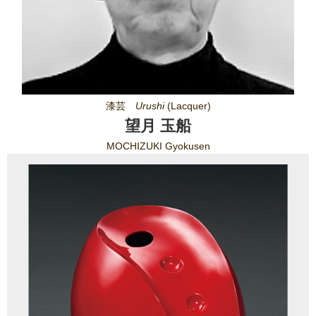
漆芸
Urushi
(Lacquer)
望月 玉船
MOCHIZUKI Gyokusen