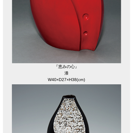
『恵みの心』
漆
W40×D27×H38(cm)