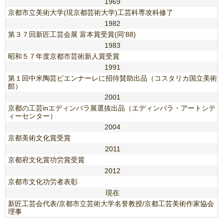
1969
京都市立美術大学(現京都芸術大学)工芸科専攻科修了
1982
第３７回新匠工芸会展 富本賞受賞(同'88)
1983
昭和５７年度京都市芸術新人賞受賞
1991
第１回中米陶芸ビエンナーレに招待賛助出品（コスタリカ国立美術
館）
2001
京都の工芸inエディンバラ展選抜出品（エディンバラ・アートシテ
ィーセンター）
2004
京都美術文化賞受賞
2011
京都府文化賞功労賞受賞
2012
京都市文化功労者表彰
現在
新匠工芸会代表/京都市立芸術大学名誉教授/京都工芸美術作家協会
理事