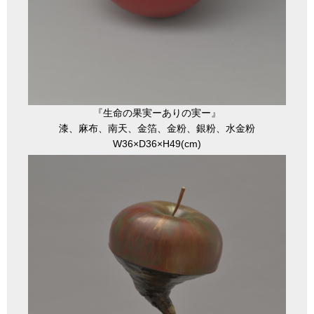
『生命の果実ーありの実ー』
漆、麻布、南天、金箔、金粉、銀粉、水金粉
W36×D36×H49(cm)