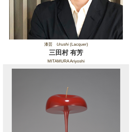
漆芸
Urushi
(Lacquer)
三田村 有芳
MITAMURA Ariyoshi