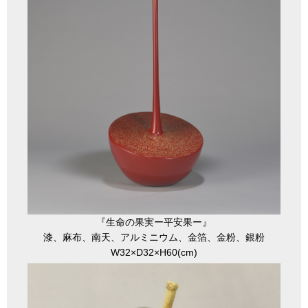
『生命の果実ー平安果ー』
漆、麻布、南天、アルミニウム、金箔、金粉、銀粉
W32×D32×H60(cm)