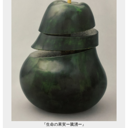
『生命の果実ー騰湧ー』