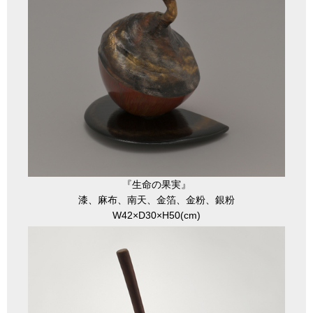
『生命の果実』
漆、麻布、南天、金箔、金粉、銀粉
W42×D30×H50(cm)