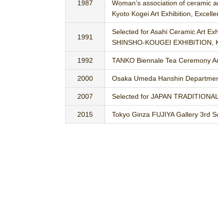
1987
Woman’s association of ceramic a
Kyoto Kogei Art Exhibition, Excell
Selected for Asahi Ceramic Art Exh
1991
SHINSHO-KOUGEI EXHIBITION, Ky
1992
TANKO Biennale Tea Ceremony Art
2000
Osaka Umeda Hanshin Department 
2007
Selected for JAPAN TRADITIONAL K
2015
Tokyo Ginza FUJIYA Gallery 3rd So