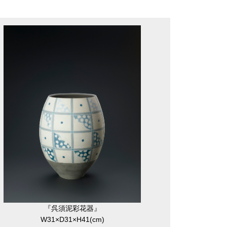
『呉須泥彩花器』
W31×D31×H41(cm)