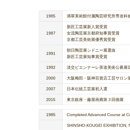
1985
滴翠美術館付属陶芸研究所専攻科
新匠工芸展新人賞受賞
1987
女流陶芸展京都府知事賞受賞
京都工芸美術展優秀賞受賞
朝日陶芸展シドニー展選抜
1991
新匠工芸展知事賞受賞
1992
淡交ビエンナーレ茶道美術公募展
2000
大阪梅田・阪神百貨店工芸サロン
2007
日本伝統工芸展初入選
2015
東京銀座・藤屋画廊第３回個展
1985
Completed Advanced Course at Ce
SHINSHO-KOUGEI EXHIBITION, 