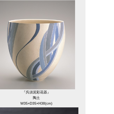
『呉須泥彩花器』
陶土
W35×D35×H38(cm)