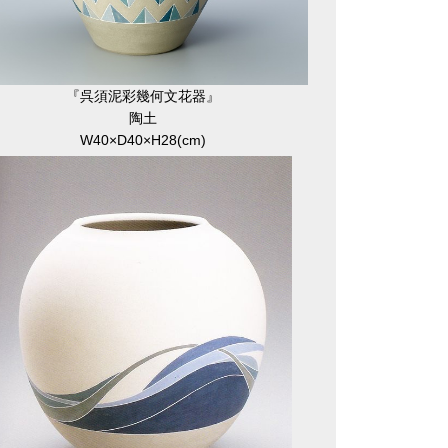
『呉須泥彩幾何文花器』
陶土
W40×D40×H28(cm)