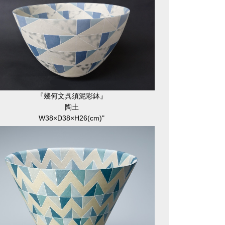
『幾何文呉須泥彩鉢』
陶土
W38×D38×H26(cm)"