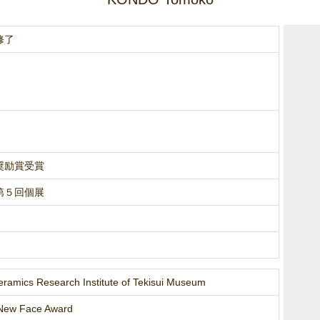
修了
奨励賞受賞
第５回個展
ramics Research Institute of Tekisui Museum
New Face Award