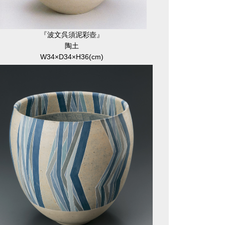
『波文呉須泥彩壺』
陶土
W34×D34×H36(cm)