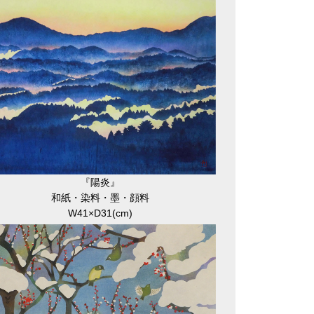
『陽炎』
和紙・染料・墨・顔料
W41×D31(cm)