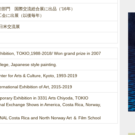
部門 国際交流総合展に出品（'16年）
工会に出展（以後毎年）
にて日米交流展
xhibition, TOKIO,1988-2018/ Won grand prize in 2007
ege, Japanese style painting.
nter for Arts & Culture, Kyoto, 1993-2019
ternational Exhibition of Art, 2015-2019
mporary Exhibition in 3331 Arts Chiyoda, TOKIO
ional Exchange Shows in America, Costa Rica, Norway,
AL Costa Rica and North Norway Art ＆ Film School