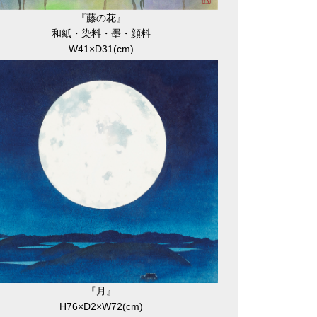
『藤の花』
和紙・染料・墨・顔料
W41×D31(cm)
『月』
H76×D2×W72(cm)