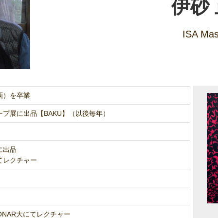
伊砂
ISA Mas
画）を卒業
プ展に出品【BAKU】（以後毎年）
に出品
olにてレクチャー
CIONAR大にてレクチャー