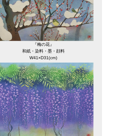
『梅の花』
和紙・染料・墨・顔料
W41×D31(cm)