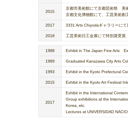
京都市美術館にて京都芸術祭 美術
2015
京都文化博物館にて、工芸美術創
2017
3331 Arts Chiyodaギャラリー
2018
工芸美術日工会展にて特別賞受賞
1988
Exhibit in The Japan Fine Arts E
1989
Graduated Kanazawa City Arts Coll
1993
Exhibit in the Kyoto Prefectural Ce
2015
Exhibit in the Kyoto Art Festival In
Exhibit in the International Conte
Group exhibitions at the Internat
2017
Korea, etc.
Lectures at UNIVERSIDAD NACION