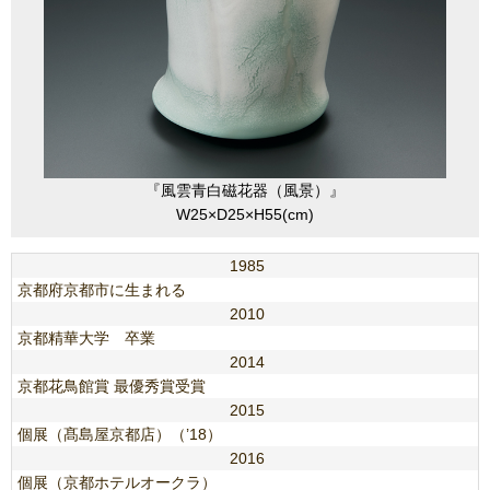
『風雲青白磁花器（風景）』
W25×D25×H55(cm)
1985
京都府京都市に生まれる
2010
京都精華大学 卒業
2014
京都花鳥館賞 最優秀賞受賞
2015
個展（髙島屋京都店）（’18）
2016
個展（京都ホテルオークラ）