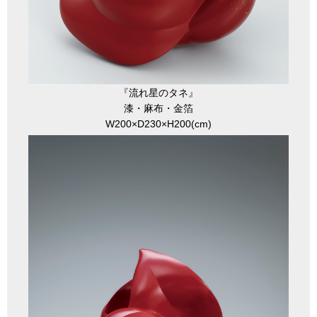
『流れ星のタネ』
漆・麻布・金箔
W200×D230×H200(cm)