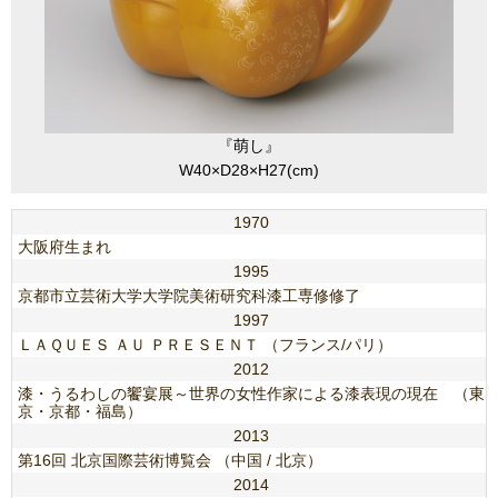
『萌し』
W40×D28×H27(cm)
1970
大阪府生まれ
1995
京都市立芸術大学大学院美術研究科漆工専修修了
1997
ＬＡＱＵＥＳ ＡＵ ＰＲＥＳＥＮＴ （フランス/パリ）
2012
漆・うるわしの饗宴展～世界の女性作家による漆表現の現在 （東
京・京都・福島）
2013
第16回 北京国際芸術博覧会 （中国 / 北京）
2014