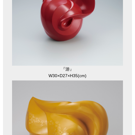
『游』
W30×D27×H35(cm)