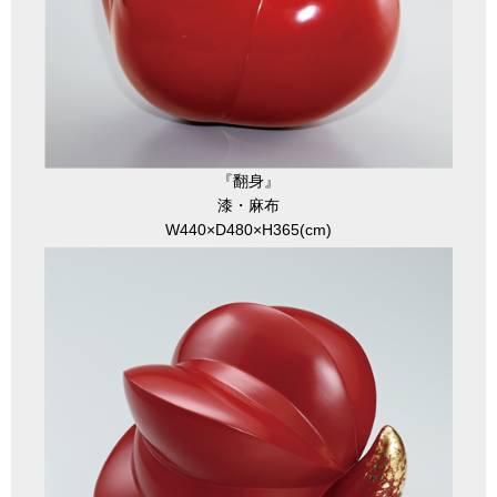
『翻身』
漆・麻布
W440×D480×H365(cm)