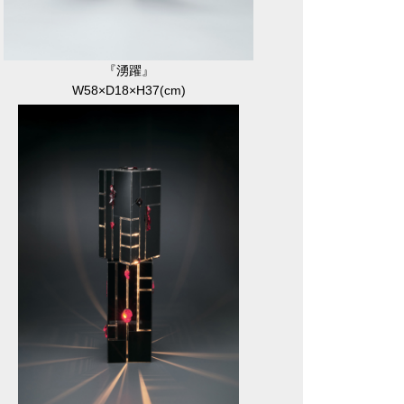
『湧躍』
W58×D18×H37(cm)