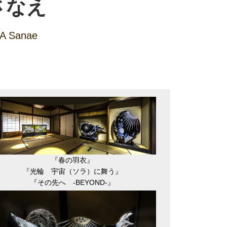
さなえ
A Sanae
『春の羽衣』
『光輪 宇宙（ソラ）に舞う』
『その先へ -BEYOND-』