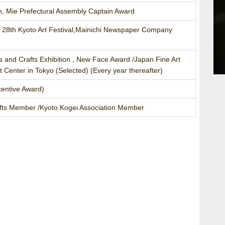
on, Mie Prefectural Assembly Captain Award
The 28th Kyoto Art Festival,Mainichi Newspaper Company
 and Crafts Exhibition , New Face Award /Japan Fine Art
rt Center in Tokyo (Selected) (Every year thereafter)
centive Award)
fts Member /Kyoto Kogei Association Member