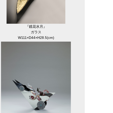
『鏡花水月』
ガラス
W111×D44×H28.5(cm)