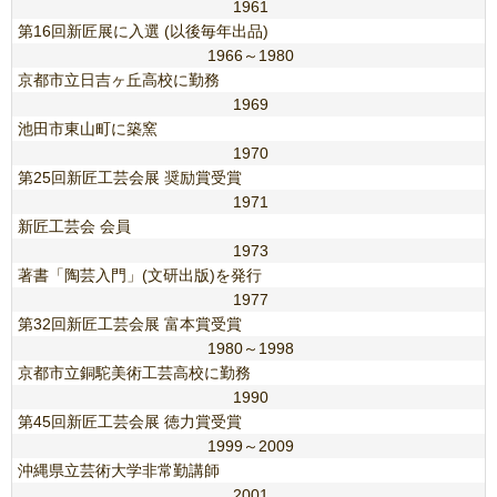
1961
第16回新匠展に入選 (以後毎年出品)
1966～1980
京都市立日吉ヶ丘高校に勤務
1969
池田市東山町に築窯
1970
第25回新匠工芸会展 奨励賞受賞
1971
新匠工芸会 会員
1973
著書「陶芸入門」(文研出版)を発行
1977
第32回新匠工芸会展 富本賞受賞
1980～1998
京都市立銅駝美術工芸高校に勤務
1990
第45回新匠工芸会展 徳力賞受賞
1999～2009
沖縄県立芸術大学非常勤講師
2001