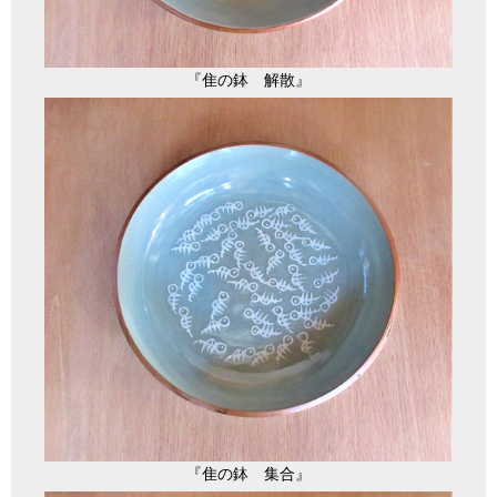
『隹の鉢 解散』
『隹の鉢 集合』