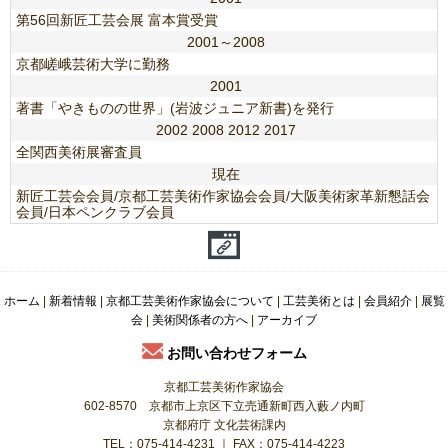
第56回新匠工芸会展 富本賞受賞
2001～2008
京都嵯峨芸術大学に勤務
2001
著書「やきものの世界」(岩波ジュニア新書)を発行
2002 2008 2012 2017
全関西美術展審査員
現在
新匠工芸会会員/京都工芸美術作家協会会員/大阪美術家革新懇話会
会員/日本ペンクラブ会員
ホーム
|
新着情報
|
京都工芸美術作家協会について
|
工芸美術とは
|
会員紹介
|
展覧
会
|
美術関係者の方へ
|
アーカイブ
お問い合わせフォーム
京都工芸美術作家協会
602-8570 京都市上京区下立売通新町西入藪ノ内町
京都府庁 文化芸術課内
TEL：075-414-4231 ｜ FAX：075-414-4223