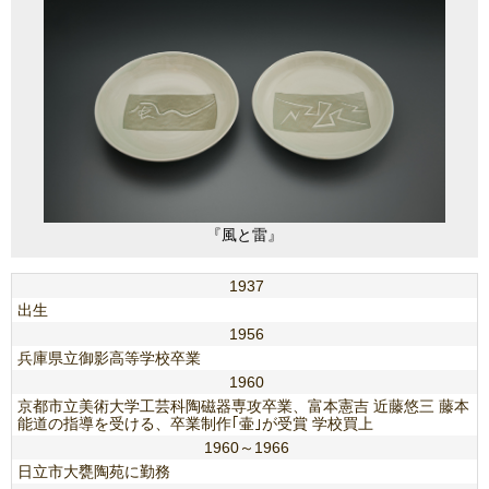
『風と雷』
1937
出生
1956
兵庫県立御影高等学校卒業
1960
京都市立美術大学工芸科陶磁器専攻卒業、富本憲吉 近藤悠三 藤本
能道の指導を受ける、卒業制作｢壷｣が受賞 学校買上
1960～1966
日立市大甕陶苑に勤務