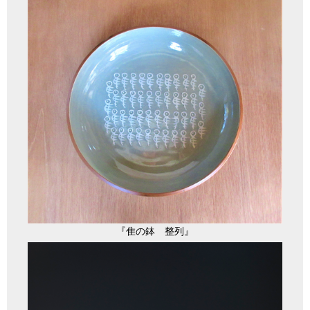
『隹の鉢 整列』