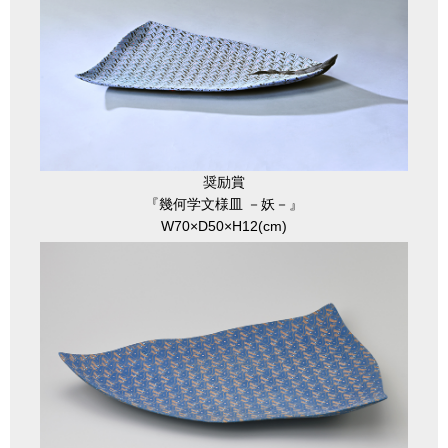
奨励賞
『幾何学文様皿 －妖－』
W70×D50×H12(cm)