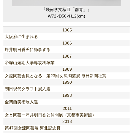
『幾何学文様皿「群青」』
W72×D50×H12(cm)
1965
大阪府に生まれる
1986
坪井明日香氏に師事する
1987
帝塚山短期大学専攻科卒業
1989
女流陶芸会員となる 第23回女流陶芸展 毎日新聞社賞
1990
朝日現代クラフト展入選
1993
全関西美術展入選
2011
女と陶芸ー坪井明日香と仲間展（京都市美術館）
2013
第47回女流陶芸展 河北記念賞