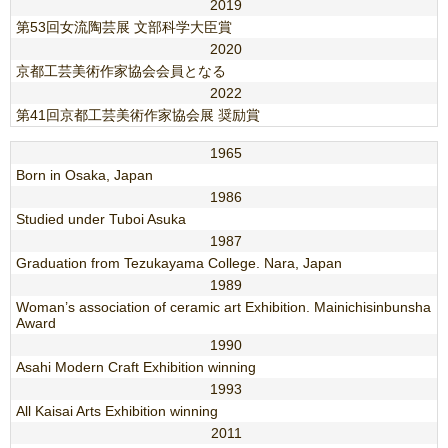
2019
第53回女流陶芸展 文部科学大臣賞
2020
京都工芸美術作家協会会員となる
2022
第41回京都工芸美術作家協会展 奨励賞
1965
Born in Osaka, Japan
1986
Studied under Tuboi Asuka
1987
Graduation from Tezukayama College. Nara, Japan
1989
Woman’s association of ceramic art Exhibition. Mainichisinbunsha
Award
1990
Asahi Modern Craft Exhibition winning
1993
All Kaisai Arts Exhibition winning
2011