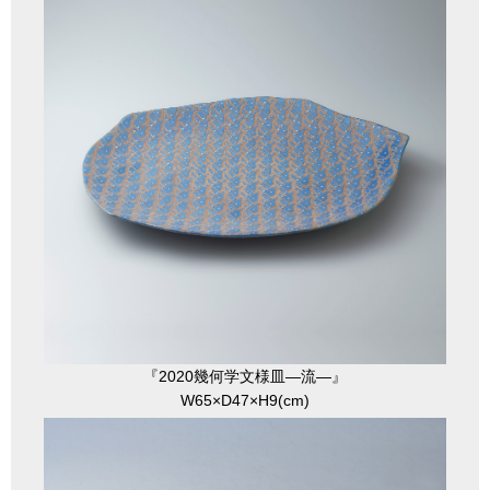
『2020幾何学文様皿―流―』
W65×D47×H9(cm)